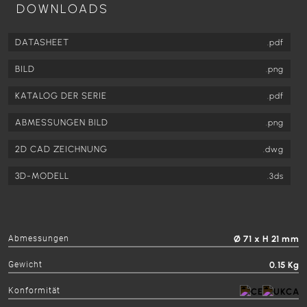
DOWNLOADS
DATASHEET
.pdf
BILD
.png
KATALOG DER SERIE
.pdf
ABMESSUNGEN BILD
.png
2D CAD ZEICHNUNG
.dwg
3D-MODELL
.3ds
Abmessungen
Ø 71 x H 21 mm
Gewicht
0.15 Kg
Konformität