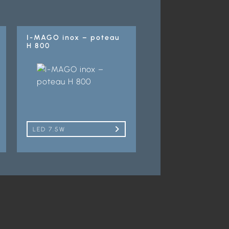
I-MAGO inox – poteau
H 800
LED 7.5W