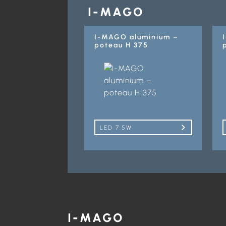
I-MAGO
I-MAGO aluminium –
poteau H 375
LED 7.5W
I-MAGO