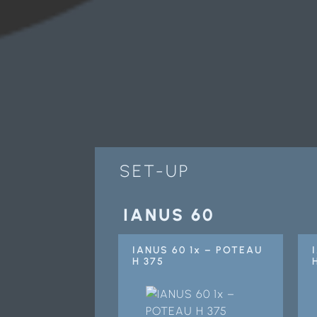
SET-UP
IANUS 60
IANUS 60 1x – POTEAU
H 375