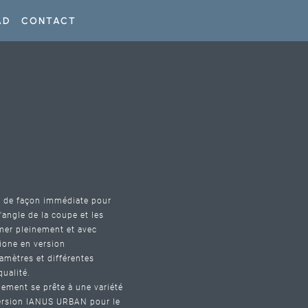
AD
CONTACT
ée de façon immédiate pour
l'angle de la coupe et les
imer pleinement et avec
ione en version
iamètres et différentes
qualité.
dement se prête à une variété
 version IANUS URBAN pour le