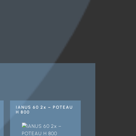
IANUS 60 2x – POTEAU
H 800