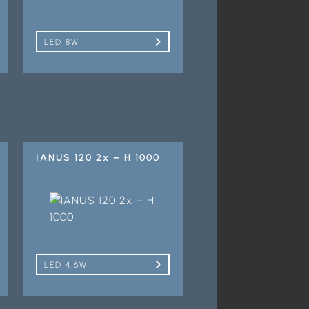
LED 8W
IANUS 120 2x – H 1000
LED 4.6W