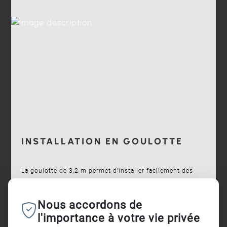
INSTALLATION EN GOULOTTE
La goulotte de 3,2 m permet d'installer facilement des
lignes de luminaires SUPERMAXI. Deux étriers permettent
de les accrocher au canal, permettant un positionnement
Nous accordons de
précis et un alignement parfait.
l'importance à votre vie privée