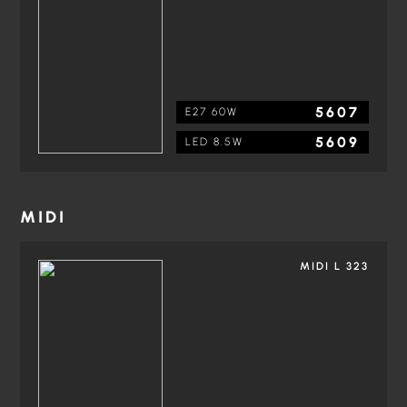
5607
E27 60W
5609
LED 8.5W
MIDI
MIDI L 323